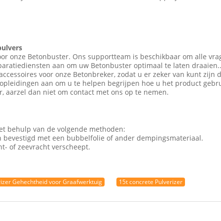
pulvers
oor onze Betonbuster. Ons supportteam is beschikbaar om alle vra
paratiediensten aan om uw Betonbuster optimaal te laten draaien.
cessoires voor onze Betonbreker, zodat u er zeker van kunt zijn d
opleidingen aan om u te helpen begrijpen hoe u het product gebr
r, aarzel dan niet om contact met ons op te nemen.
met behulp van de volgende methoden:
n bevestigd met een bubbelfolie of ander dempingsmateriaal.
t- of zeevracht verscheept.
rizer Gehechtheid voor Graafwerktuig
15t concrete Pulverizer