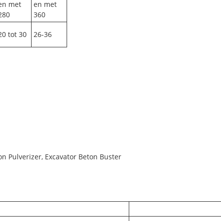
en met
en met
280
360
20 tot 30
26-36
on Pulverizer, Excavator Beton Buster