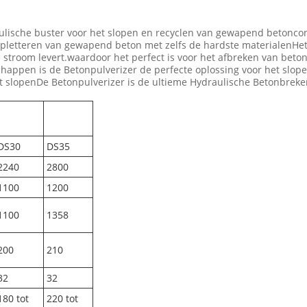
raulische buster voor het slopen en recyclen van gewapend betoncon
rpletteren van gewapend beton met zelfs de hardste materialenHe
 stroom levert.waardoor het perfect is voor het afbreken van beton
chappen is de Betonpulverizer de perfecte oplossing voor het sl
t slopenDe Betonpulverizer is de ultieme Hydraulische Betonbreker
DS30
DS35
2240
2800
1100
1200
1100
1358
200
210
32
32
180 tot
220 tot