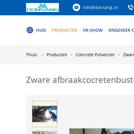
info@donsang.cn
HUIS
PRODUCTEN
VR-SHOW
ONGEVEER 
Thuis
Producten
Concrete Pulverizer
Zware
Zware afbraakcocretenbust