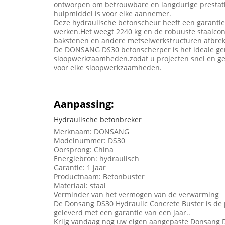
ontworpen om betrouwbare en langdurige prestatie
hulpmiddel is voor elke aannemer.
Deze hydraulische betonscheur heeft een garantie 
werken.Het weegt 2240 kg en de robuuste staalcons
bakstenen en andere metselwerkstructuren afbre
De DONSANG DS30 betonscherper is het ideale ge
sloopwerkzaamheden.zodat u projecten snel en gem
voor elke sloopwerkzaamheden.
Aanpassing:
Hydraulische betonbreker
Merknaam: DONSANG
Modelnummer: DS30
Oorsprong: China
Energiebron: hydraulisch
Garantie: 1 jaar
Productnaam: Betonbuster
Materiaal: staal
Verminder van het vermogen van de verwarming
De Donsang DS30 Hydraulic Concrete Buster is de
geleverd met een garantie van een jaar..
Krijg vandaag nog uw eigen aangepaste Donsang D