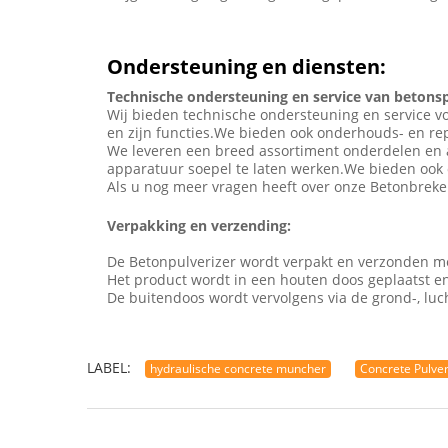
Ondersteuning en diensten:
Technische ondersteuning en service van betons
Wij bieden technische ondersteuning en service v
en zijn functies.We bieden ook onderhouds- en re
We leveren een breed assortiment onderdelen en ac
apparatuur soepel te laten werken.We bieden ook 
Als u nog meer vragen heeft over onze Betonbreke
Verpakking en verzending:
De Betonpulverizer wordt verpakt en verzonden 
Het product wordt in een houten doos geplaatst e
De buitendoos wordt vervolgens via de grond-, luch
LABEL:
hydraulische concrete muncher
Concrete Pulve