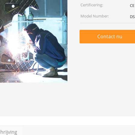
Certificering:
CE
Model Number:
DS
Contact nu
rijving