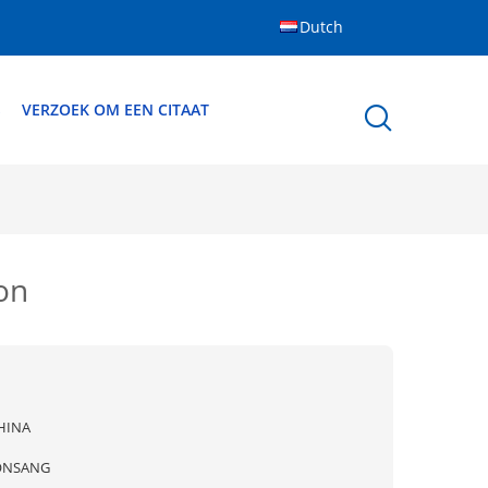
Dutch
S
VERZOEK OM EEN CITAAT
on
HINA
ONSANG