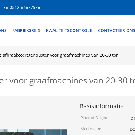
86-0512-66677576
ONS
FABRIEKSREIS
KWALITEITSCONTROLE
CONTACTEER ON
 afbraakcocretenbuster voor graafmachines van 20-30 ton
er voor graafmachines van 20-30 t
Basisinformatie
Place of Origin:
Ｃ
Merknaam:
D