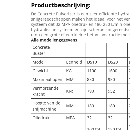
Productbeschrijving:
De Concrete Pulverizer is een zeer efficiënte hyd
snijgereedschappen maken het ideaal voor het ve
systeem dat 32 MPA oliedruk en 180-280 L/min olie
hydraulische systeem en zijn scherpe snijgereeds
u nu een grote of een kleine betonconstructie moe
Alle modellengegevens
Concrete
Buster
Model
Eenheid
DS10
DS20
Gewicht
KG
1100
1600
Maximaal open
MM
850
950
Vermorzende
KN:
790
952
kracht
Hoogte van de
MM
180
180
snijmachine
Oliedruk
MPA
32
32
100 tot
150 tot