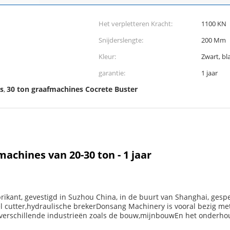
Het verpletteren Kracht:
1100 KN
Snijderslengte:
200 Mm
Kleur:
Zwart, bl
garantie:
1 jaar
s
30 ton graafmachines Cocrete Buster
,
achines van 20-30 ton - 1 jaar
ant, gevestigd in Suzhou China, in de buurt van Shanghai, gespec
 cutter,hydraulische brekerDonsang Machinery is vooral bezig met
verschillende industrieën zoals de bouw,mijnbouwEn het onderho