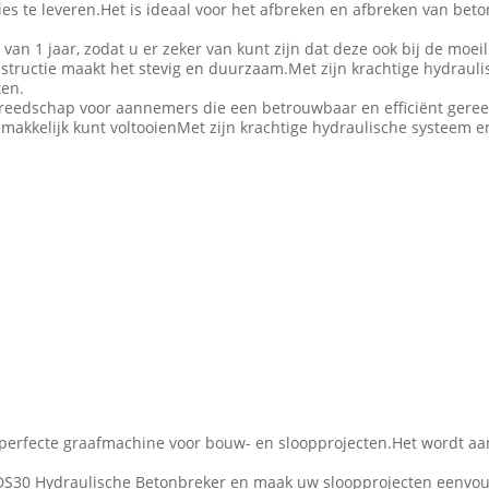
s te leveren.Het is ideaal voor het afbreken en afbreken van beto
van 1 jaar, zodat u er zeker van kunt zijn dat deze ook bij de mo
tructie maakt het stevig en duurzaam.Met zijn krachtige hydrauli
ken.
reedschap voor aannemers die een betrouwbaar en efficiënt gere
akkelijk kunt voltooienMet zijn krachtige hydraulische systeem e
 perfecte graafmachine voor bouw- en sloopprojecten.Het wordt a
S30 Hydraulische Betonbreker en maak uw sloopprojecten eenvoudi