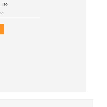
，ISO
30