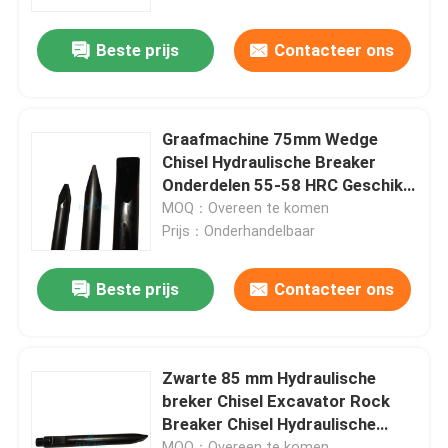
Beste prijs
Contacteer ons
Ongeveer ons
Fabrieksreis
Graafmachine 75mm Wedge
Chisel Hydraulische Breaker
Kwaliteitscontrole
Onderdelen 55-58 HRC Geschikt
Mini Hydraulische Rock Hammer
MOQ：Overeen te komen
DS8C
Prijs：Onderhandelbaar
Contacteer ons
Beste prijs
Contacteer ons
Verzoek om een Citaat
Hydraulische Rotsbreker
Zwarte 85 mm Hydraulische
breker Chisel Excavator Rock
Breaker Chisel Hydraulische
Graafwerktuig hydraulische Breker
hamer DS8C
MOQ：Overeen te komen