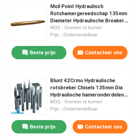
Moil Point Hydraulisch
Rotshamergereedschap 135mm
Diameter Hydraulische Breaker
Chisel voor verkoop DS8C
MOQ：Overeen te komen
Prijs：Onderhandelbaar
Beste prijs
Contacteer ons
Blunt 42Crmo Hydraulische
rotsbreker Chisels 135mm Dia
Hydraulische hameronderdelen
Chisel DS8C
MOQ：Overeen te komen
Prijs：Onderhandelbaar
Beste prijs
Contacteer ons