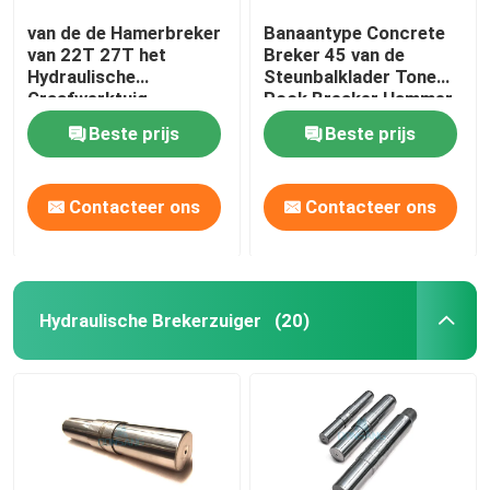
van de de Hamerbreker
Banaantype Concrete
van 22T 27T het
Breker 45 van de
Hydraulische
Steunbalklader Tone
Graafwerktuig
Rock Breaker Hammer
Hydraulic Concrete
Beste prijs
Beste prijs
Breaker
Contacteer ons
Contacteer ons
Hydraulische Brekerzuiger
(20)