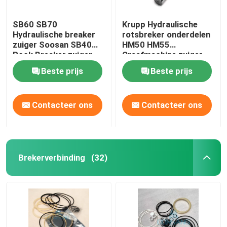
SB60 SB70
Krupp Hydraulische
Hydraulische breaker
rotsbreker onderdelen
zuiger Soosan SB40
HM50 HM55
Rock Breaker zuiger
Graafmachine zuiger
DS9P
DS9P
Beste prijs
Beste prijs
Contacteer ons
Contacteer ons
Brekerverbinding
(32)