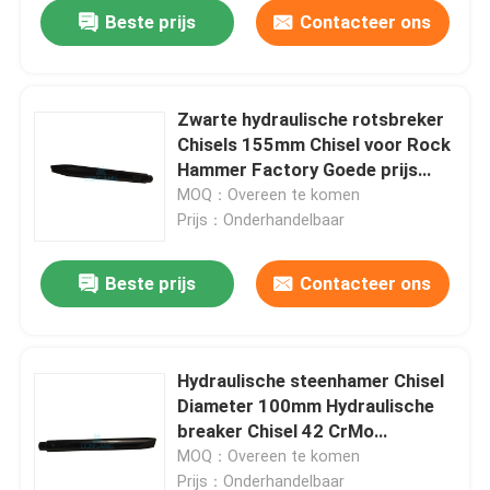
Beste prijs
Contacteer ons
Zwarte hydraulische rotsbreker
Chisels 155mm Chisel voor Rock
Hammer Factory Goede prijs
DS8C
MOQ：Overeen te komen
Prijs：Onderhandelbaar
Beste prijs
Contacteer ons
Huis
Hydraulische steenhamer Chisel
Diameter 100mm Hydraulische
Producten
breaker Chisel 42 CrMo
Hydraulische breaker bits DS8C
MOQ：Overeen te komen
VR-show
Prijs：Onderhandelbaar