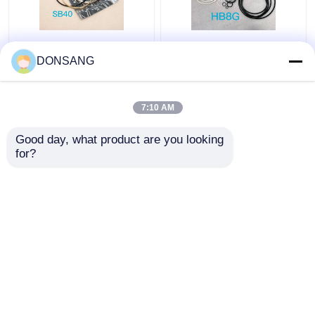
Blauwe Gele
HB8G Jack Hammer
Hydraulische de
Seal Kit Diameter
DONSANG
Brekerverbinding Kit
90mm de Hydraulische
Rock Breaker Seal Kit
Uitrusting van de
van SB40
Zuigerverbinding
7:10 AM
Beste prijs
Beste prijs
Good day, what product are you looking 
for?
Contacteer ons
Contacteer ons
Bekijk meer
Thuis
Ongeveer ons
Contacteer ons
Desktop Site
Sitemap
Privacy Policy