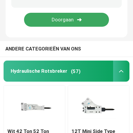
Hydraulische Brekerdelen
Graafwerktuig Crusher Bucket
ANDERE CATEGORIEËN VAN ONS
Concrete Pulverizer
Hydraulische Pulverizer
Hydraulische Rotsbreker
(57)
het graafwerktuig grijpt vast
Gebruikt Graafwerktuig Machine
Wit 42 Ton 52 Ton
12T Mini Side Type