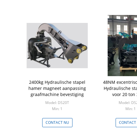
2400kg Hydraulische stapel
48NM excentris
hamer magneet aanpassing
Hydraulische s
graafmachine bevestiging
voor 20 ton 
graafmac
Model: DS20T
Model: DS
Min: 1
Min: 1
CONTACT NU
CONTACT