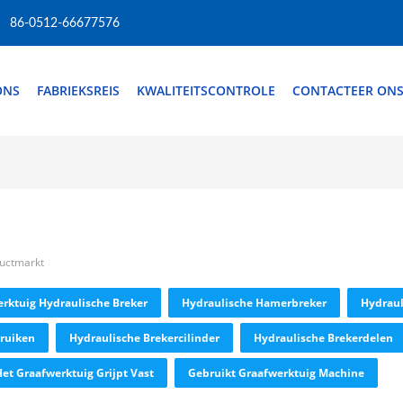
86-0512-66677576
ONS
FABRIEKSREIS
KWALITEITSCONTROLE
CONTACTEER ON
ductmarkt
rktuig Hydraulische Breker
Hydraulische Hamerbreker
Hydraul
truiken
Hydraulische Brekercilinder
Hydraulische Brekerdelen
Het Graafwerktuig Grijpt Vast
Gebruikt Graafwerktuig Machine