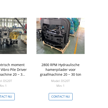
trisch moment
2800 RPM Hydraulische
Vibro Pile Driver
hamerpilader voor
machine 20 ~ 30
graafmachine 20 ~ 30 ton
ton
l: DS20T
Model: DS20T
in: 1
Min: 1
TACT NU
CONTACT NU