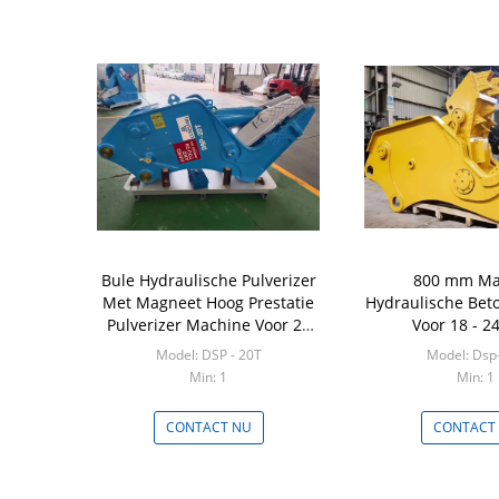
Bule Hydraulische Pulverizer
800 mm Ma
Met Magneet Hoog Prestatie
Hydraulische Bet
Pulverizer Machine Voor 20
Voor 18 - 2
Ton Excavator
Graafmachine Be
Model: DSP - 20T
Model: Dsp
Min: 1
Min: 1
CONTACT NU
CONTACT