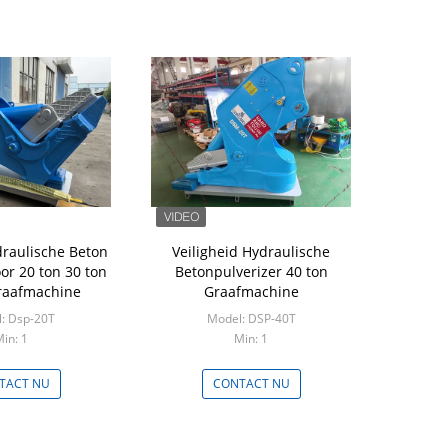
raulische Beton
Veiligheid Hydraulische
oor 20 ton 30 ton
Betonpulverizer 40 ton
graafmachine
Graafmachine
: Dsp-20T
Model: DSP-40T
in: 1
Min: 1
TACT NU
CONTACT NU