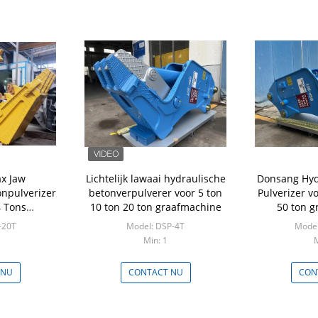
x Jaw
Lichtelijk lawaai hydraulische
Donsang Hyd
onpulverizer
betonverpulverer voor 5 ton
Pulverizer v
4 Tons
10 ton 20 ton graafmachine
50 ton 
ton Afbraak
-20T
Model: DSP-4T
Model
Min: 1
M
 NU
CONTACT NU
CON