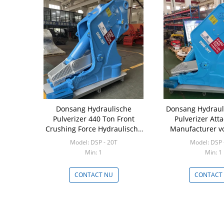
Donsang Hydraulische
Donsang Hydraul
Pulverizer 440 Ton Front
Pulverizer At
Crushing Force Hydraulische
Manufacturer vo
Beton Pulverizer Geschikt 20
ton graafm
Model: DSP - 20T
Model: DSP 
Ton Mini Excavator
Min: 1
Min: 1
CONTACT NU
CONTACT