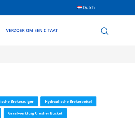
Dutch
S
VERZOEK OM EEN CITAAT
ische Brekerzuiger
Hydraulische Brekerbeitel
Graafwerktuig Crusher Bucket