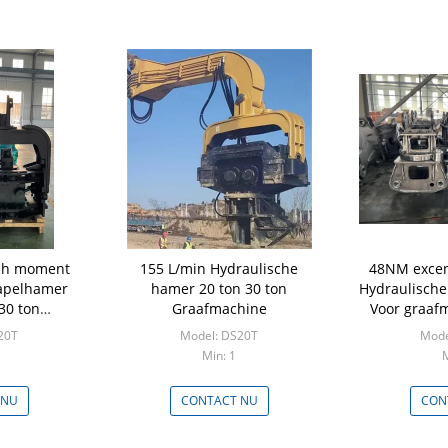
ch moment
155 L/min Hydraulische
48NM excen
tapelhamer
hamer 20 ton 30 ton
Hydraulische 
30 ton
Graafmachine
Voor graaf
hine
20T
Model: DS20T
Mode
Min: 1
M
 NU
CONTACT NU
CON