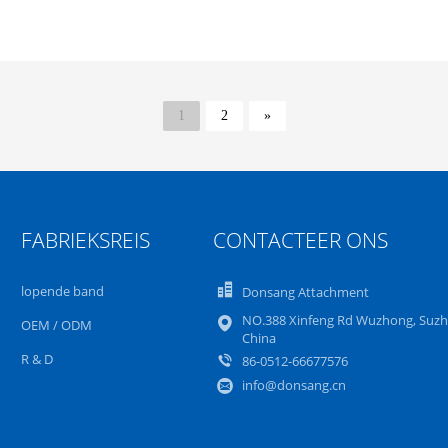
1
2
»
FABRIEKSREIS
CONTACTEER ONS
lopende band
Donsang Attachment
NO.388 Xinfeng Rd Wuzhong, Suzh
OEM / ODM
China
R & D
86-0512-66677576
info@donsang.cn