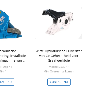
draulische
Witte Hydraulische Pulverizer
eringsinstallatie
van Ce Gehechtheid voor
afmachine van 4-
Graafwerktuig
5 ton
l: Dsp-4T
Model: DS30HP
in: 1
Min: Overeen te komen
TACT NU
CONTACT NU