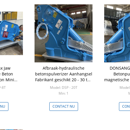
x Jaw
Afbraak-hydraulische
DONSANG 
e Beton
betonspulverizer Aanhangsel
Betonpu
ton Mini
Fabrikant geschikt 20 - 30 ton
magnetische 
ulverizer
graafmachine
een graafma
P-8T
Model: DSP - 20T
Model:
3
Min: 1
M
 NU
CONTACT NU
CON