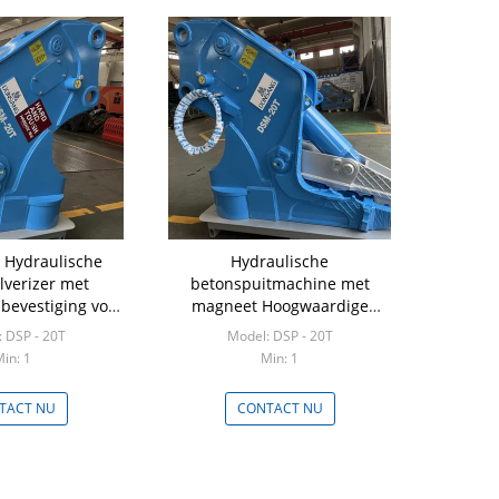
Hydraulische
Hydraulische
lverizer met
betonspuitmachine met
bevestiging voor
magneet Hoogwaardige
chine van 20 tot
betonpuitmachine geschikt
 DSP - 20T
Model: DSP - 20T
0 ton
18 - 20 ton graafmachine
in: 1
Min: 1
TACT NU
CONTACT NU