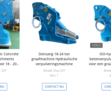
ic Concrete
Donsang 18-24 ton
ISO-hy
tachments
graafmachine Hydraulische
betonverpulv
or 18 - 20
verpulveringsmachine
voor een gra
achine
- 20T
Model: Dsp-20T
Mode
Min: 1
M
 NU
CONTACT NU
CON