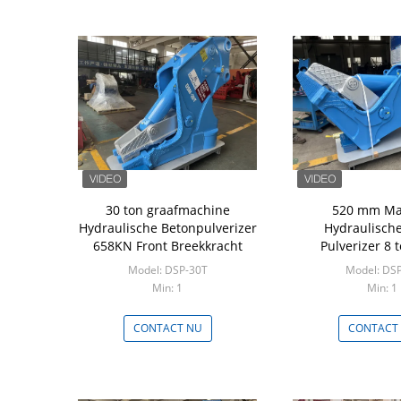
30 ton graafmachine
520 mm Ma
Hydraulische Betonpulverizer
Hydraulisch
658KN Front Breekkracht
Pulverizer 8 
Graafmachine P
Model: DSP-30T
Model: DS
Min: 1
Min: 1
CONTACT NU
CONTACT