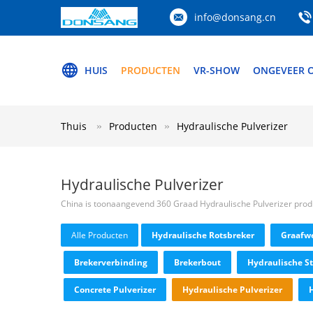
info@donsang.cn
HUIS
PRODUCTEN
VR-SHOW
ONGEVEER 
Thuis
Producten
Hydraulische Pulverizer
Hydraulische Pulverizer
China is toonaangevend 360 Graad Hydraulische Pulverizer pro
Alle Producten
Hydraulische Rotsbreker
Graafwe
Brekerverbinding
Brekerbout
Hydraulische S
Concrete Pulverizer
Hydraulische Pulverizer