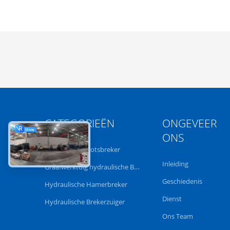
CATEGORIEËN
ONGEVEER
ONS
Hydraulische Rotsbreker
Inleiding
Graafwerktuig hydraulische Breker
Geschiedenis
Hydraulische Hamerbreker
Dienst
Hydraulische Brekerzuiger
Ons Team