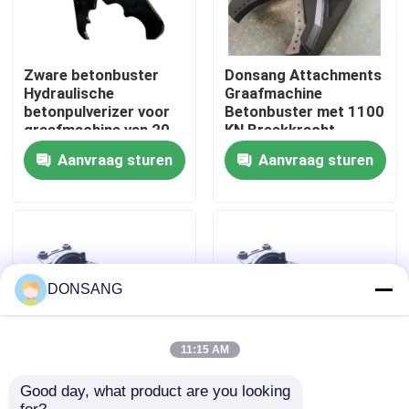
Ongeveer ons
Zware betonbuster
Donsang Attachments
Hydraulische
Graafmachine
Fabrieksreis
betonpulverizer voor
Betonbuster met 1100
graafmachine van 20
KN Breekkracht
tot 30 ton
Aanvraag sturen
Aanvraag sturen
Kwaliteitscontrole
Contacteer ons
Verzoek om een Citaat
DONSANG
Hydraulische Rotsbreker
11:15 AM
Good day, what product are you looking 
Graafmachine
30Tons concrete
Graafwerktuig hydraulische Breker