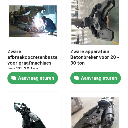
Zware
Zware apparatuur
afbraakcocretenbuster
Betonbreker voor 20 -
voor graafmachines
30 ton
van 20-30 ton
Aanvraag sturen
Aanvraag sturen
Huis
Producten
VR-show