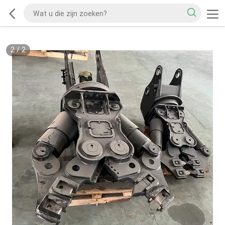
2
/
2