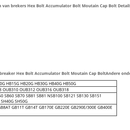
 van brekers Hex Bolt Accumulator Bolt Moutain Cap Bolt Detail
breaker Hex Bolt Accumulator Bolt Moutain Cap Bolt
Andere onde
0G HB15G HB20G HB30G HB40G HB50G
8 OUB310 OUB312 OUB316 OUB318
50 SB60 SB70 SB81 SB81 NSB100 SB121 SB130 SB151
 SH40G SH50G
GB8AT GB11T GB14T GB170E GB220E GB290E/300E GB400E