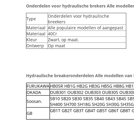
Onderdelen voor hydraulische brekers Alle modellen
Onderdelen voor hydraulische
Type
breekers
Materiaal
Alle populaire modellen of aangepast
Materiaal
40Cr
Kleur
Zwart, op maat.
Ontwerp
Op maat
Hydraulische breakeronderdelen Alle modellen van 
FURUKAWA
HB05R HB1G HB2G HB3G HB5G HB8G HB1
OKADA
OUB301 OUB302 OUB303 OUB305 OUB30
SB10 SB20 SB30 SB35 SB40 SB43 SB45 SB
Soosan.
SH400 SH700 SH18G SH20G SH30G SH35G
GB1T GB2T GB3T GB4T GB5T GB6T GB8T 
GB