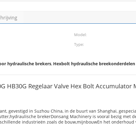
rijving
Model:
Type:
or hydraulische brekers
Hexbolt hydraulische breekonderdelen
,
G HB30G Regelaar Valve Hex Bolt Accumulator 
, gevestigd in Suzhou China, in de buurt van Shanghai, gespecial
utter,hydraulische brekerDonsang Machinery is vooral bezig met de
schillende industrieën zoals de bouw,mijnbouwEn het onderhoud 