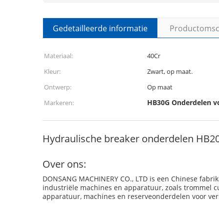
Gedetailleerde informatie
Productomsch
Materiaal:
40Cr
Kleur:
Zwart, op maat.
Ontwerp:
Op maat
HB30G Onderdelen vo
Markeren:
Hydraulische breaker onderdelen HB20
Over ons:
DONSANG MACHINERY CO., LTD is een Chinese fabrikant
industriële machines en apparatuur, zoals trommel c
apparatuur, machines en reserveonderdelen voor ver