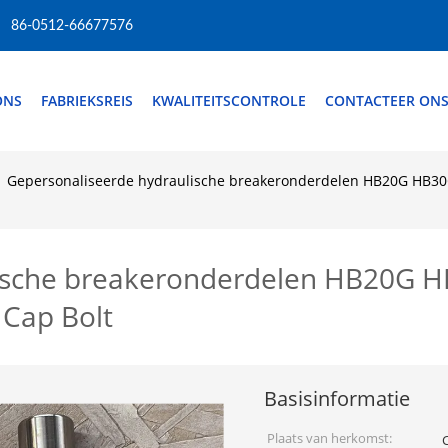
86-0512-66677576
ONS
FABRIEKSREIS
KWALITEITSCONTROLE
CONTACTEER ON
Gepersonaliseerde hydraulische breakeronderdelen HB20G HB30G
ische breakeronderdelen HB20G H
 Cap Bolt
Basisinformatie
Plaats van herkomst: