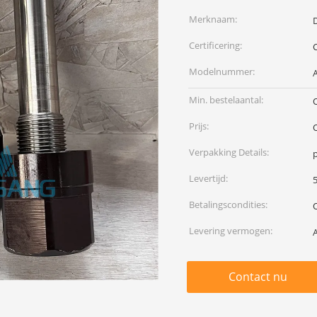
Merknaam:
Certificering:
Modelnummer:
Min. bestelaantal:
Prijs:
Verpakking Details:
p
Levertijd:
Betalingscondities:
Levering vermogen:
A
Contact nu