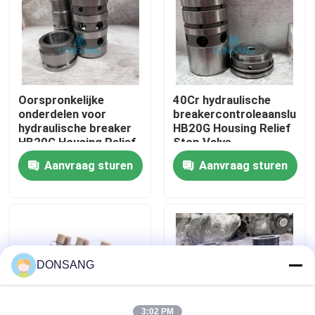
Ongeveer ons
Fabrieksreis
Oorspronkelijke
40Cr hydraulische
onderdelen voor
breakercontroleaansluitin
hydraulische breaker
HB20G Housing Relief
Kwaliteitscontrole
HB20G Housing Relief
Stop Valve
Stop Control Valve
Aanvraag sturen
Aanvraag sturen
Contacteer ons
Verzoek om een Citaat
Hydraulische Rotsbreker
DONSANG
Graafwerktuig hydraulische Breker
3:02 PM