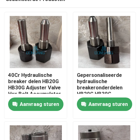
40Cr Hydraulische
Gepersonaliseerde
breaker delen HB20G
hydraulische
HB30G Adjuster Valve
breakeronderdelen
Hex Bolt Accumulator
HB20G HB30G
Huis
Mountain Cap Bolt
Regelaar Valve Hex
Aanvraag sturen
Aanvraag sturen
Bolt Accumulator
Mountain Cap Bolt
Producten
VR-show