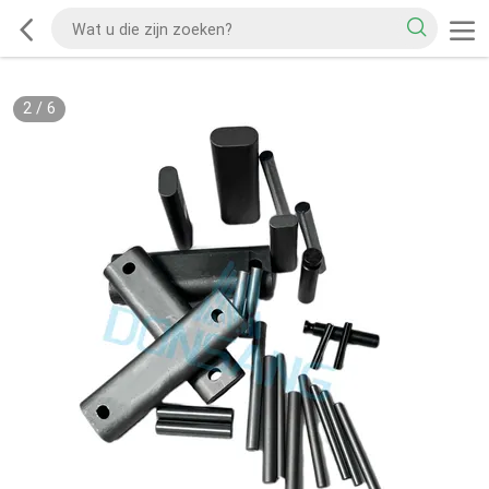
2
/
6