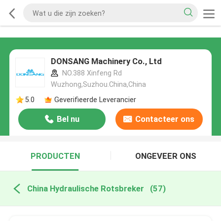
DONSANG Machinery Co., Ltd
NO.388 Xinfeng Rd
Wuzhong,Suzhou.China,China
5.0
Geverifieerde Leverancier
Bel nu
Contacteer ons
PRODUCTEN
ONGEVEER ONS
China Hydraulische Rotsbreker
(57)