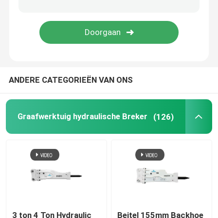
Hydraulische Brekerdelen
Graafwerktuig Crusher Bucket
ANDERE CATEGORIEËN VAN ONS
Concrete Pulverizer
Hydraulische Pulverizer
Graafwerktuig hydraulische Breker
(126)
het graafwerktuig grijpt vast
Gebruikt Graafwerktuig Machine
3 ton 4 Ton Hydraulic
Beitel 155mm Backhoe