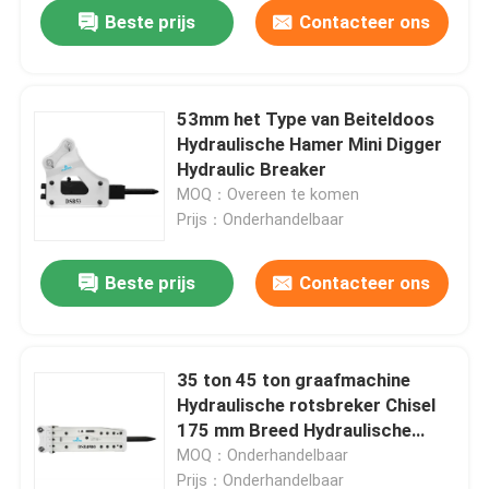
Beste prijs
Contacteer ons
53mm het Type van Beiteldoos
Hydraulische Hamer Mini Digger
Hydraulic Breaker
MOQ：Overeen te komen
Prijs：Onderhandelbaar
Beste prijs
Contacteer ons
Huis
35 ton 45 ton graafmachine
Hydraulische rotsbreker Chisel
Producten
175 mm Breed Hydraulische
breker hamer
MOQ：Onderhandelbaar
VR-show
Prijs：Onderhandelbaar