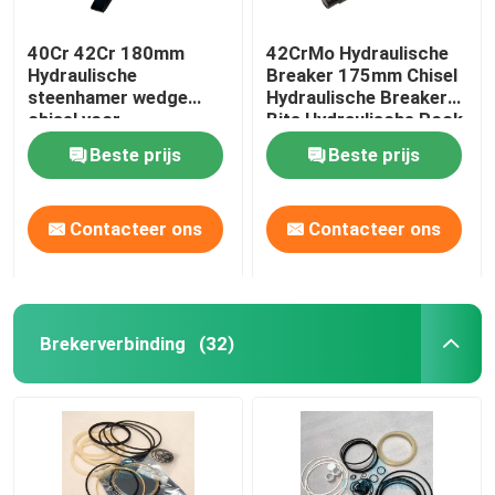
40Cr 42Cr 180mm
42CrMo Hydraulische
Hydraulische
Breaker 175mm Chisel
steenhamer wedge
Hydraulische Breaker
chisel voor
Bits Hydraulische Rock
hydraulische
Hammer DS86
Beste prijs
Beste prijs
brekeronderdelen
DS8C
Contacteer ons
Contacteer ons
Brekerverbinding
(32)