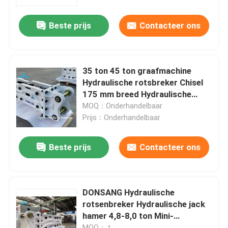
Beste prijs
Contacteer ons
Ongeveer ons
Fabrieksreis
35 ton 45 ton graafmachine
Hydraulische rotsbreker Chisel
Kwaliteitscontrole
175 mm breed Hydraulische
breker hamer
MOQ：Onderhandelbaar
Prijs：Onderhandelbaar
Contacteer ons
Beste prijs
Contacteer ons
Verzoek om een Citaat
Hydraulische Rotsbreker
DONSANG Hydraulische
rotsenbreker Hydraulische jack
hamer 4,8-8,0 ton Mini-
Graafwerktuig hydraulische Breker
graafmachine bevestiging
MOQ：１