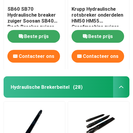
SB60 SB70
Krupp Hydraulische
Hydraulische breaker
rotsbreker onderdelen
zuiger Soosan SB40
HM50 HM55
Rock Breaker zuiger
Graafmachine zuiger
DS9P
DS9P
Beste prijs
Beste prijs
Contacteer ons
Contacteer ons
Hydraulische Brekerbeitel
(28)