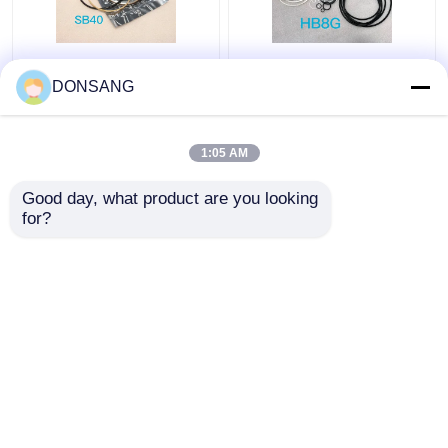
Blauwe Gele
HB8G Jack Hammer
Hydraulische de
Seal Kit Diameter
DONSANG
Brekerverbinding Kit
90mm de Hydraulische
Rock Breaker Seal Kit
Uitrusting van de
van SB40
Zuigerverbinding
1:05 AM
Beste prijs
Beste prijs
Good day, what product are you looking 
for?
Contacteer ons
Contacteer ons
Bekijk meer
Thuis
Ongeveer ons
Contacteer ons
Desktop Site
Sitemap
Privacy Policy