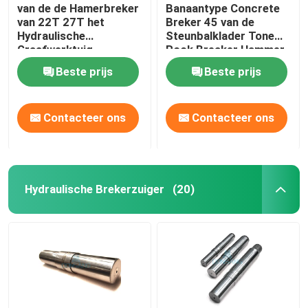
van de de Hamerbreker
Banaantype Concrete
van 22T 27T het
Breker 45 van de
Hydraulische
Steunbalklader Tone
Graafwerktuig
Rock Breaker Hammer
Hydraulic Concrete
Beste prijs
Beste prijs
Breaker
Contacteer ons
Contacteer ons
Hydraulische Brekerzuiger
(20)