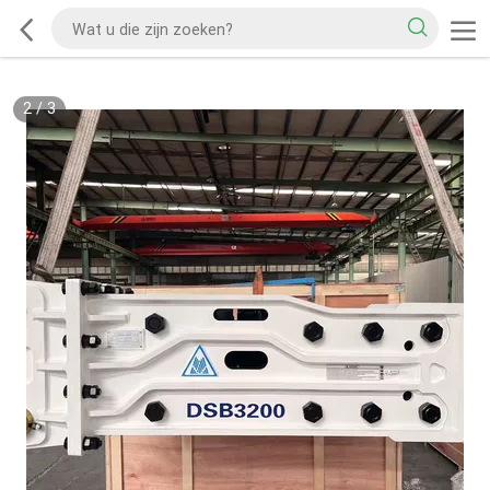
2
/
3