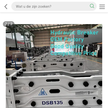
2
/
3