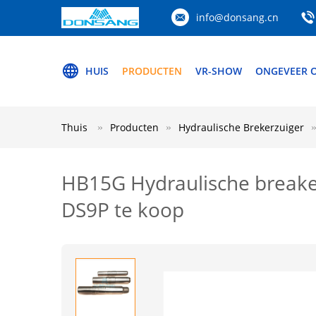
info@donsang.cn
HUIS
PRODUCTEN
VR-SHOW
ONGEVEER 
Thuis
Producten
Hydraulische Brekerzuiger
HB15G Hydraulische breaker
DS9P te koop