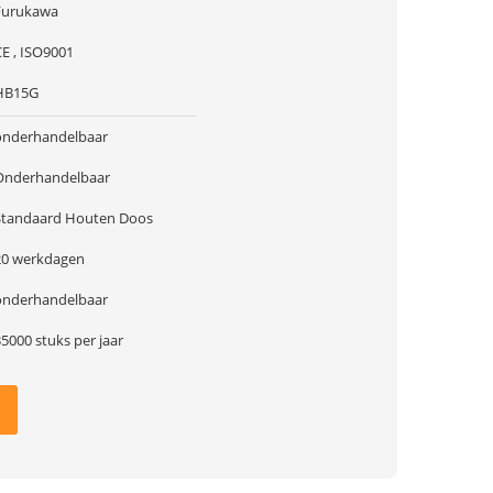
Furukawa
CE , ISO9001
HB15G
onderhandelbaar
Onderhandelbaar
Standaard Houten Doos
20 werkdagen
onderhandelbaar
5000 stuks per jaar