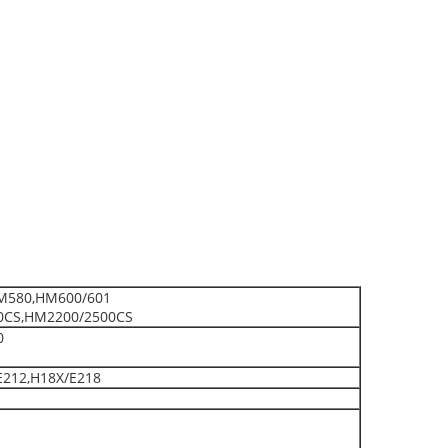
M580,HM600/601
0CS,HM2200/2500CS
0
E212,H18X/E218