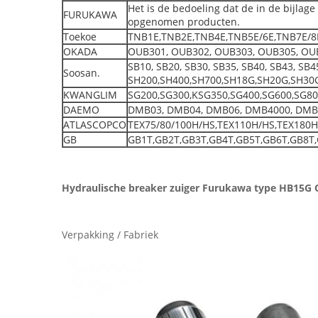
Het is de bedoeling dat de in de bijlag
FURUKAWA
opgenomen producten.
Toekoe
TNB1E,TNB2E,TNB4E,TNB5E/6E,TNB7E/8
OKADA
OUB301, OUB302, OUB303, OUB305, OUB
SB10, SB20, SB30, SB35, SB40, SB43, SB
Soosan.
SH200,SH400,SH700,SH18G,SH20G,SH30
KWANGLIM
SG200,SG300,KSG350,SG400,SG600,SG80
DAEMO
DMB03, DMB04, DMB06, DMB4000, DMB5000
ATLASCOPCO
TEX75/80/100H/HS,TEX110H/HS,TEX180H
GB
GB1T,GB2T,GB3T,GB4T,GB5T,GB6T,GB8T
Hydraulische breaker zuiger Furukawa type HB15G 
Verpakking / Fabriek