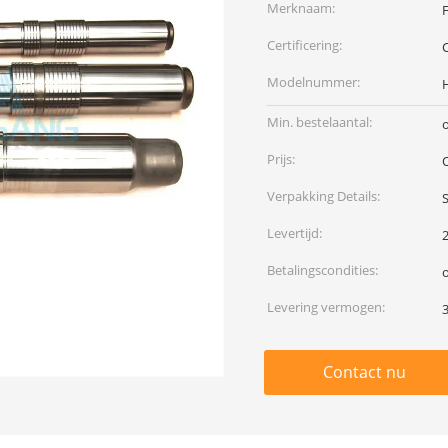
Merknaam:
Certificering:
Modelnummer:
Min. bestelaantal:
Prijs:
Verpakking Details:
Levertijd:
Betalingscondities:
Levering vermogen:
3
Contact nu