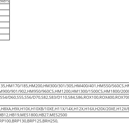
ekers
35,HM170/185,HM200,HM300/301/305,HM400/401,HM550/560CS,H
M900/901/902,HM950/960CS,HM1200,HM1300/1500CS,HM1800/200
2,S54/D60,S55,S56/D70,S82,S83/D110,S84,S86,ROX100,ROX400,ROX70
,H8XA,H9X,H10X,H10XB/10XE,H11X/14X,H12X,H16X,H20X/20XE,H12X/
HB12,HB19,MES1800,HB27,MES2500
RP100,BRP130,BRP125,BRH250,
2