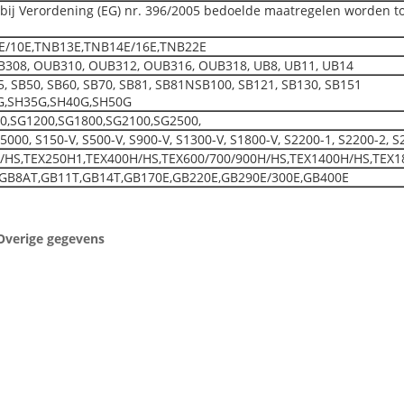
e bij Verordening (EG) nr. 396/2005 bedoelde maatregelen worden to
E/10E,TNB13E,TNB14E/16E,TNB22E
308, OUB310, OUB312, OUB316, OUB318, UB8, UB11, UB14
45, SB50, SB60, SB70, SB81, SB81NSB100, SB121, SB130, SB151
G,SH35G,SH40G,SH50G
0,SG1200,SG1800,SG2100,SG2500,
, S150-V, S500-V, S900-V, S1300-V, S1800-V, S2200-1, S2200-2, S
/HS,TEX250H1,TEX400H/HS,TEX600/700/900H/HS,TEX1400H/HS,TEX1
,GB8AT,GB11T,GB14T,GB170E,GB220E,GB290E/300E,GB400E
Overige gegevens