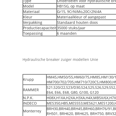
Type
Onderdelen voor hydraulische br
Model
HB15G, op maat
Materiaal
Gr15, 9CrNiMo,20Cr2Ni4A
Kleur
Materiaalkleur of aangepast
Verpakking
Standaard houten doos
Productiecapaciteit
35000 stuks/jaar
Toepassing
6 maanden
Hydraulische breaker zuiger modellen Unie
HM45,HM50/55,HM60/75,HM85,HM130/1
Krupp
HM700/702/705,HM710/720CS,HM800,H
S21,S20/22,S23/D30,S24,S25,S26,S29,S5
RAMMER
E64, E66, E68, G80, G100, G120
N.P.K.
H08X,H1XA,H2XA,H3XA,H4X,MB5X/6X,H7X
INDECO
MES350,HB5,MES553,MES621,MES1200,
BRH30,BRH40,BRH45,BRH60,BRH76/91,B
Monterrey
RH501, BRH620, BRH625, BRH750, BRV3