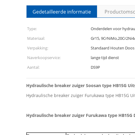
Gedetailleerde informatie
Productomsch
Type:
Onderdelen voor hydraul
Materiaal:
Gr15, 9CrNiMo,20Cr2Ni4
Verpakking:
Standaard Houten Doos
Naverkoopservice:
lange tijd dienst
Aantal:
DS9P
Hydraulische breaker zuiger Soosan type HB15G Uit
Hydraulische breaker zuiger Furukawa type HB15G Uit
Hydraulische breaker zuiger Furukawa type HB15G D