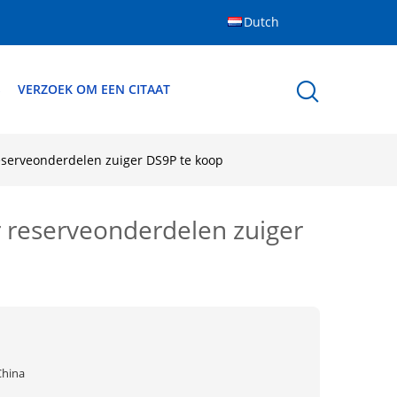
Dutch
S
VERZOEK OM EEN CITAAT
eserveonderdelen zuiger DS9P te koop
 reserveonderdelen zuiger
China