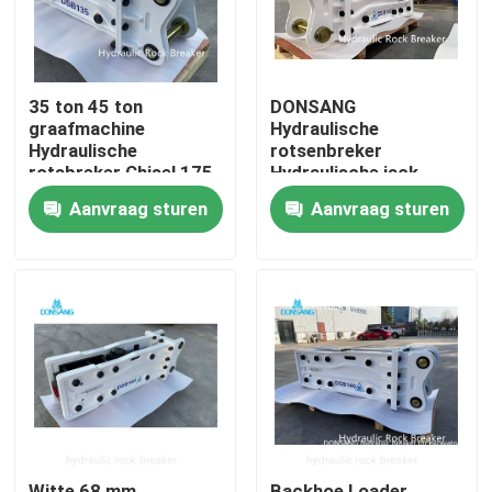
35 ton 45 ton
DONSANG
graafmachine
Hydraulische
Hydraulische
rotsenbreker
rotsbreker Chisel 175
Hydraulische jack
mm breed
hamer 4,8-8,0 ton
Aanvraag sturen
Aanvraag sturen
Hydraulische breker
Mini-graafmachine
hamer
bevestiging
Huis
Producten
VR-show
Witte 68 mm
Backhoe Loader