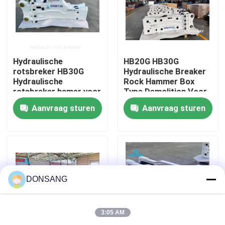
Ongeveer ons
Fabrieksreis
Hydraulische
HB20G HB30G
rotsbreker HB30G
Hydraulische Breaker
Hydraulische
Rock Hammer Box
rotsbreker hamer voor
Type Demolition Voor
Kwaliteitscontrole
30 ton 40 ton
Cat330 graafmachine
Aanvraag sturen
Aanvraag sturen
graafmachine
Contacteer ons
Verzoek om een Citaat
DONSANG
Hydraulische Rotsbreker
3:05 AM
Graafwerktuig hydraulische Breker