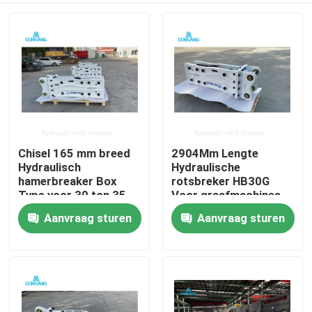
Chisel 165 mm breed
2904Mm Lengte
Hydraulisch
Hydraulische
hamerbreaker Box
rotsbreker HB30G
Type voor 30 ton 35
Voor graafmachines
ton 40 ton
Invalkracht 5250 J
Aanvraag sturen
Aanvraag sturen
Huis
graafmachine
Producten
VR-show