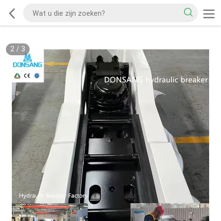
2
/
3