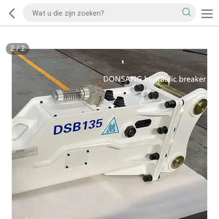
2
/
2