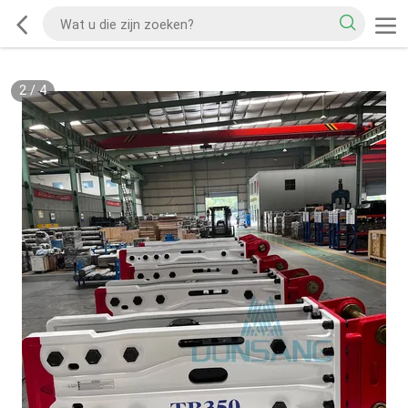
2
/
4