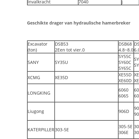
Invalkracht
7040
j
Geschikte drager van hydraulische hamerbreker
Excavator
DSB53
DSB68
D
(ton)
2Een tot vier.0
4.8~8.0
6.
SY55C
S
SANY
SY35U
SY60C
S
SY65C
XE55D
X
XCMG
XE35D
XE60D
X
6060
60
LONGKING
6065
60
9
Liugong
906D
9
305-5E
30
KATERPILLER
303-5E
306E
30