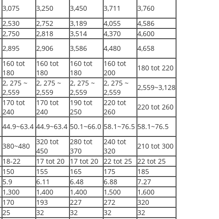
3,075
3,250
3,450
3,711
3,760
2,530
2,752
3,189
4,055
4,586
2,750
2,818
3,514
4,370
4,600
2,895
2,906
3,586
4,480
4,658
160 tot
160 tot
160 tot
160 tot
180 tot 220
180
180
180
200
2, 275 ~
2, 275 ~
2, 275 ~
2, 275 ~
2,559~3,128
2,559
2,559
2,559
2,559
170 tot
170 tot
190 tot
220 tot
220 tot 260
240
240
250
260
44.9~63.4
44.9~63.4
50.1~66.0
58.1~76.5
58.1~76.5
320 tot
280 tot
240 tot
380~480
210 tot 300
450
370
320
18-22
17 tot 20
17 tot 20
22 tot 25
22 tot 25
150
155
165
175
185
5.9
6.11
6.48
6.88
7.27
1,300
1,400
1,400
1,500
1,600
170
193
227
272
320
25
32
32
32
32