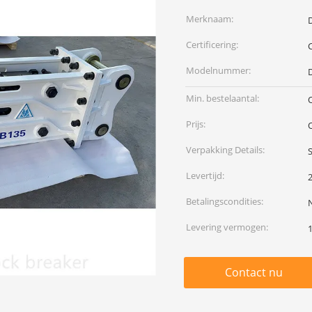
Merknaam:
Certificering:
Modelnummer:
Min. bestelaantal:
Prijs:
Verpakking Details:
Levertijd:
Betalingscondities:
Levering vermogen:
Contact nu