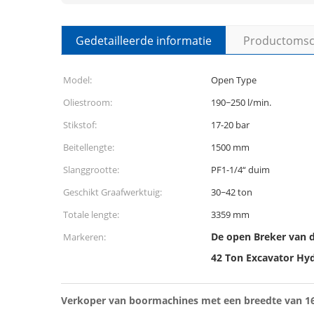
Gedetailleerde informatie
Productomsch
Model:
Open Type
Oliestroom:
190~250 l/min.
Stikstof:
17-20 bar
Beitellengte:
1500 mm
Slanggrootte:
PF1-1/4“ duim
Geschikt Graafwerktuig:
30~42 ton
Totale lengte:
3359 mm
De open Breker van 
Markeren:
42 Ton Excavator Hy
Verkoper van boormachines met een breedte van 1