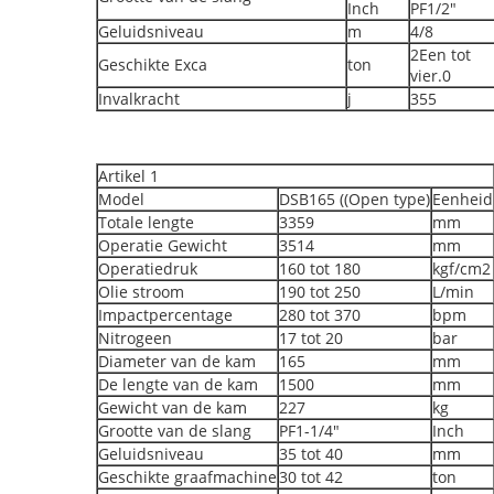
Inch
PF1/2"
Geluidsniveau
m
4/8
2Een tot
Geschikte Exca
ton
vier.0
Invalkracht
j
355
Artikel 1
Model
DSB165 ((Open type)
Eenheid
Totale lengte
3359
mm
Operatie Gewicht
3514
mm
Operatiedruk
160 tot 180
kgf/cm2
Olie stroom
190 tot 250
L/min
Impactpercentage
280 tot 370
bpm
Nitrogeen
17 tot 20
bar
Diameter van de kam
165
mm
De lengte van de kam
1500
mm
Gewicht van de kam
227
kg
Grootte van de slang
PF1-1/4"
Inch
Geluidsniveau
35 tot 40
mm
Geschikte graafmachine
30 tot 42
ton