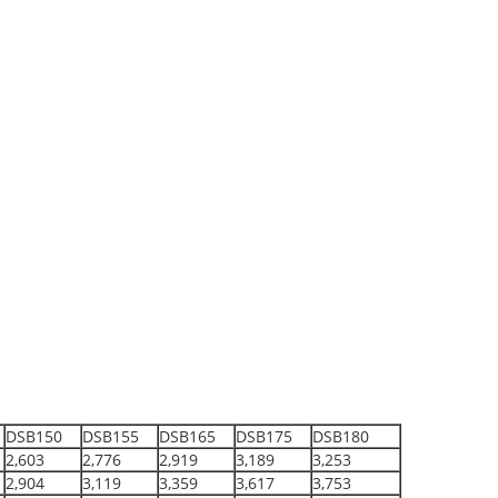
DSB150
DSB155
DSB165
DSB175
DSB180
2,603
2,776
2,919
3,189
3,253
2,904
3,119
3,359
3,617
3,753