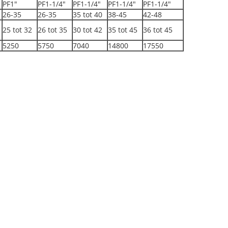
PF1"
PF1-1/4"
PF1-1/4"
PF1-1/4"
PF1-1/4"
26-35
26-35
35 tot 40
38-45
42-48
25 tot 32
26 tot 35
30 tot 42
35 tot 45
36 tot 45
5250
5750
7040
14800
17550