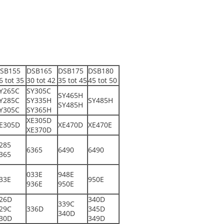
SB155
DSB165
DSB175
DSB180
6 tot 35
30 tot 42
35 tot 45
45 tot 50
Y265C
SY305C
SY465H
Y285C
SY335H
SY485H
SY485H
Y305C
SY365H
XE305D
E305D
XE470D
XE470E
XE370D
285
6365
6490
6490
365
033E
948E
33E
950E
936E
950E
26D
340D
339C
29C
336D
345D
340D
30D
349D