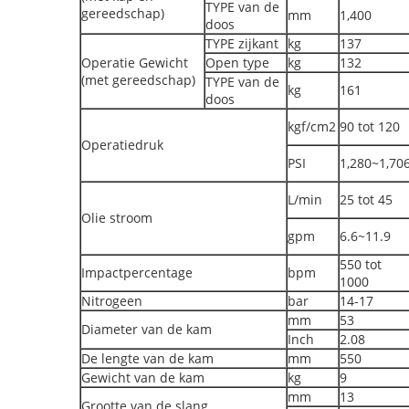
TYPE van de
gereedschap)
mm
1,400
doos
TYPE zijkant
kg
137
Operatie Gewicht
Open type
kg
132
(met gereedschap)
TYPE van de
kg
161
doos
kgf/cm2
90 tot 120
Operatiedruk
PSI
1,280~1,70
L/min
25 tot 45
Olie stroom
gpm
6.6~11.9
550 tot
Impactpercentage
bpm
1000
Nitrogeen
bar
14-17
mm
53
Diameter van de kam
Inch
2.08
De lengte van de kam
mm
550
Gewicht van de kam
kg
9
mm
13
Grootte van de slang