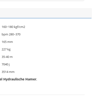
160~180 kgf/cm2
bpm 280~370
165 mm
227 kg
35-40 m
7040 j
3514 mm
el Hydraulische Hamer
,