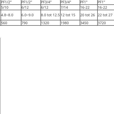
PF1/2"
PF1/2"
PF3/4"
PF3/4"
PF1"
PF1"
5/10
6/12
6/12
7/14
16-22
16-22
4.8~8.0
6.0~9.0
8.0 tot 12.5
12 tot 15
20 tot 26
22 tot 27
560
790
1320
1980
3450
3720