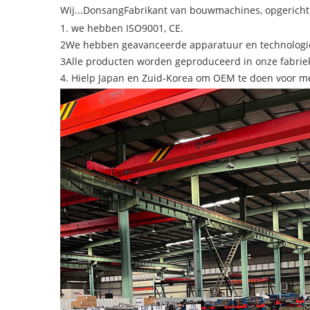
Wij...
Donsang
Fabrikant van bouwmachines, opgericht 
1. we hebben ISO9001, CE.
2We hebben geavanceerde apparatuur en technologie,
3Alle producten worden geproduceerd in onze fabriek,
4. Hielp Japan en Zuid-Korea om OEM te doen voor me