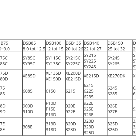
SB75
DSB85
DSB100
DSB135
DSB140
DSB150
D
0~9.0
8.0 tot 12.5
12 tot 15
20 tot 26
22 tot 27
25 tot 32
2
SY215
S
Y75C
SY85C
SY115C
SY215C
SY245
SY225
S
Y85C
SY95C
SY135C
SY225C
SY265
SY245
S
E75D
XE135D
XE200D
XE85D
XE215D
XE270DK
X
E80D
XE150D
XE215D
6215
75
6245
6
6085
6150
6215
6225
85
6285
6
6235
P10D
922E
08D
909D
920E
926E
P15E
925E
9
09D
910D
922E
927E
P16D
926E
320D
3
7E
313D
320D
325D
308E
323D
3
8E
318D
323D
326D
325D
3