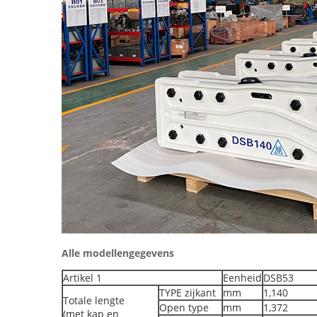
Alle modellengegevens
Artikel 1
Eenheid
DSB53
TYPE zijkant
mm
1,140
Totale lengte
Open type
mm
1,372
(met kap en