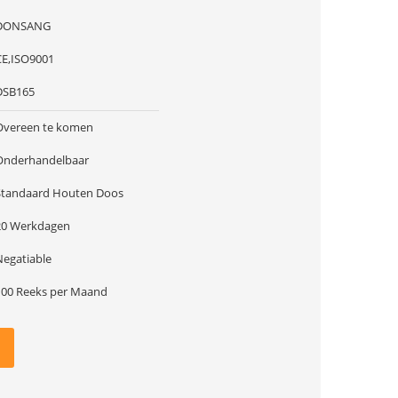
DONSANG
CE,ISO9001
DSB165
Overeen te komen
Onderhandelbaar
Standaard Houten Doos
20 Werkdagen
Negatiable
100 Reeks per Maand