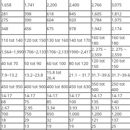
1,658
1,741
2,200
2,400
2,766
3,075
281
398
618
845
1,605
1,812
275
390
604
920
1,784
1,975
348
456
675
978
1,942
2,174
160 tot
160 tot
110 tot 140
120 tot 150
130 tot 160
140 tot 170
180
180
2, 275 ~
2, 275 ~
6
1,564~1,990
1706~2,133
1706~2,133
1990~2,417
2,559
2,559
120 tot
120 tot
40 tot 70
50 tot 90
60 tot 100
80 tot 120
150
150
15.8 tot
7.9~13.2
13.2~23.8
21.1 ~ 31.7
31.7~39.6
31.7~39.6
26.4
350 tot
250 tot
450 tot 950
400 tot 900
400 tot 800
450 tot 630
500
400
14-17
14-17
14-17
14-17
14-17
14-17
68
75
85
100
135
140
2.67
2.95
3.34
3.93
5.31
5.51
700
750
850
1,000
1,200
1,200
18
29
32
57
121
137
13
13
19
19
25
25