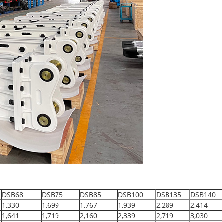
DSB68
DSB75
DSB85
DSB100
DSB135
DSB140
1,330
1,699
1,767
1,939
2,289
2,414
1,641
1,719
2,160
2,339
2,719
3,030