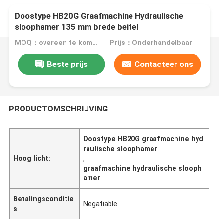
Doostype HB20G Graafmachine Hydraulische
sloophamer 135 mm brede beitel
Rotshamerbevestiging
MOQ：overeen te komen
Prijs：Onderhandelbaar
Beste prijs
Contacteer ons
PRODUCTOMSCHRIJVING
Doostype HB20G graafmachine hyd
raulische sloophamer
Hoog licht:
,
graafmachine hydraulische slooph
amer
Betalingsconditie
Negatiable
s