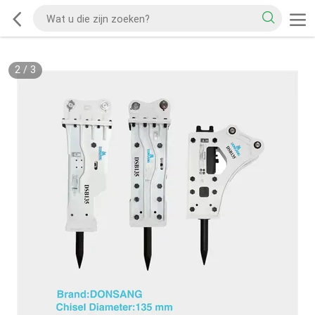
2
/
3