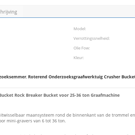
rijving
Model:
Verrottingssnelheid:
Olie Fow:
Kleur:
rzoeksemmer
Roterend Onderzoeksgraafwerktuig Crusher Bucke
,
Bucket Rock Breaker Bucket voor 25-36 ton Graafmachine
uitwisselbaar maansysteem rond de binnenkant van de trommel en 
 mini-gravers van 6 tot 36 ton.