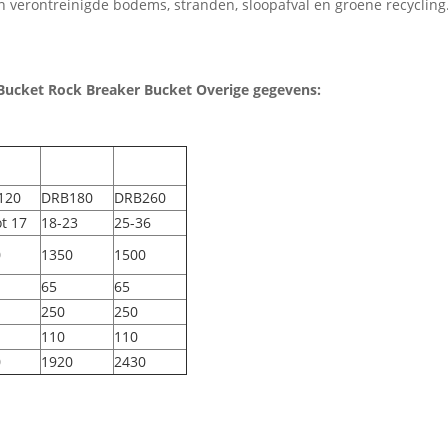
verontreinigde bodems, stranden, sloopafval en groene recycling.D
Bucket Rock Breaker Bucket
Overige gegevens:
120
DRB180
DRB260
ot 17
18-23
25-36
0
1350
1500
65
65
250
250
110
110
0
1920
2430