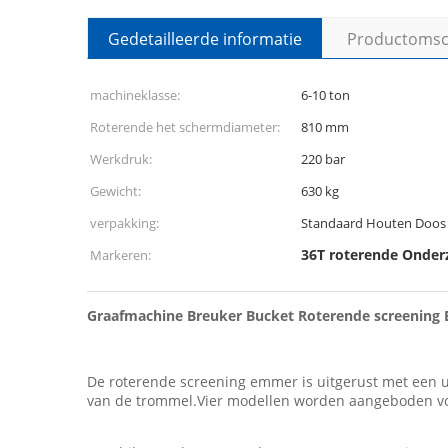
Gedetailleerde informatie
Productomsch
machineklasse:
6-10 ton
Roterende het schermdiameter:
810 mm
Werkdruk:
220 bar
Gewicht:
630 kg
verpakking:
Standaard Houten Doos
36T roterende Onde
Markeren:
Graafmachine Breuker Bucket Roterende screening 
De roterende screening emmer is uitgerust met een 
van de trommel.Vier modellen worden aangeboden voor