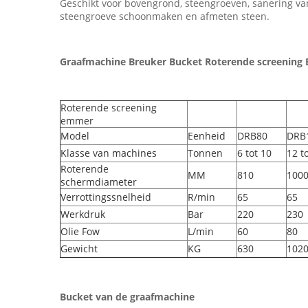
Geschikt voor bovengrond, steengroeven, sanering van 
steengroeve schoonmaken en afmeten steen.
Graafmachine Breuker Bucket Roterende screening 
Roterende screening
emmer
Model
Eenheid
DRB80
DRB
Klasse van machines
Tonnen
6 tot 10
12 t
Roterende
MM
810
100
schermdiameter
Verrottingssnelheid
R/min
65
65
Werkdruk
Bar
220
230
Olie Fow
L/min
60
80
Gewicht
KG
630
102
Bucket van de graafmachine