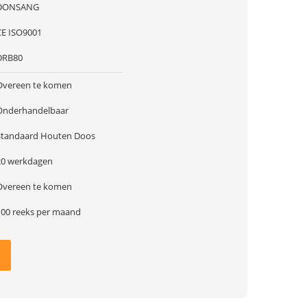
DONSANG
CE ISO9001
DRB80
Overeen te komen
Onderhandelbaar
Standaard Houten Doos
20 werkdagen
Overeen te komen
100 reeks per maand