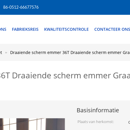
86-0512-66677576
ONS
FABRIEKSREIS
KWALITEITSCONTROLE
CONTACTEER ON
t
Draaiende scherm emmer 36T Draaiende scherm emmer Gr
36T Draaiende scherm emmer Gra
Basisinformatie
Plaats van herkomst: