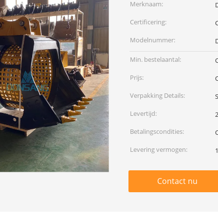
Merknaam:
Certificering:
Modelnummer:
Min. bestelaantal:
Prijs:
Verpakking Details:
Levertijd:
Betalingscondities:
Levering vermogen:
Contact nu