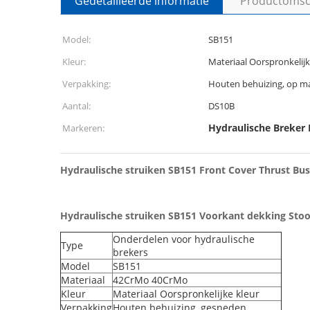
Gedetailleerde informatie
Productomsch
Model:
SB151
Kleur:
Materiaal Oorspronkelijk
Verpakking:
Houten behuizing, op ma
Aantal:
DS10B
Hydraulische Breker 
Markeren:
Hydraulische struiken SB151 Front Cover Thrust Bus
Hydraulische struiken SB151 Voorkant dekking Stoot 
Onderdelen voor hydraulische
Type
brekers
Model
SB151
Materiaal
42CrMo 40CrMo
Kleur
Materiaal Oorspronkelijke kleur
Verpakking
Houten behuizing, gesneden.