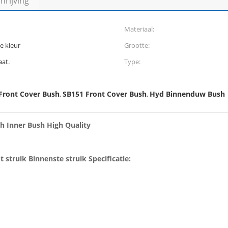
rijving
Materiaal:
e kleur
Grootte:
at.
Type:
Front Cover Bush
SB151 Front Cover Bush
Hyd Binnenduw Bush
,
,
h Inner Bush High Quality
struik Binnenste struik Specificatie: