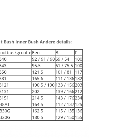
t Bush Inner Bush Andere details:
tootbuskgrootte
Een
B.
F
B40
92 / 91 / 90
69 / 54
100
B43
95.5
61 / 75.5
100
B50
121.5
101 / 81
117
B81
165.6
111 / 136
182
B121
190.5 / 190
133 / 156
203
B131
202
139 / 166
212
B151
214.5
143 / 176
234
B8AT
164.5
112 / 137
125
B30G
162.5
115 / 135
136
B20G
180.5
129 / 150
155