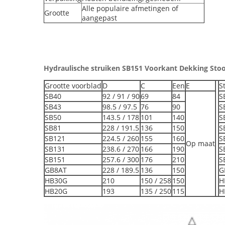
Alle populaire afmetingen of
Grootte
aangepast
Hydraulische struiken SB151 Voorkant Dekking Stoo
Grootte voorblad
D
C
Een
E
S
SB40
92 / 91 / 90
69
84
S
SB43
98.5 / 97.5
76
90
S
SB50
143.5 / 178
101
140
S
SB81
228 / 191.5
136
150
S
SB121
224.5 / 260
155
160
S
Op maat
SB131
238.6 / 270
166
190
S
SB151
257.6 / 300
176
210
S
GB8AT
228 / 189.5
136
150
G
HB30G
210
150 / 258
150
H
HB20G
193
135 / 250
115
H