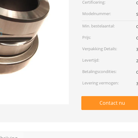
Certificering:
Modelnummer:
Min. bestelaantal:
Prijs:
Verpakking Details:
3
Levertijd:
Betalingscondities:
Levering vermogen:
Contact nu