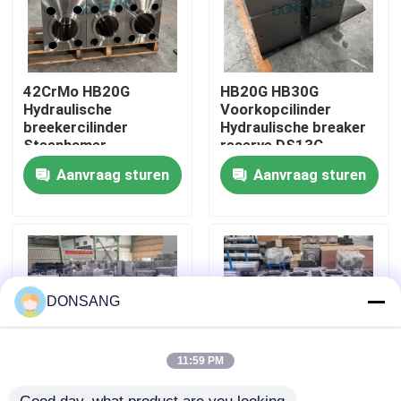
Ongeveer ons
42CrMo HB20G
HB20G HB30G
Fabrieksreis
Hydraulische
Voorkopcilinder
breekercilinder
Hydraulische breaker
Steenhamer
reserve DS13C
Onderdelen DS13C
Kwaliteitscontrole
Aanvraag sturen
Aanvraag sturen
Contacteer ons
Verzoek om een Citaat
DONSANG
Hydraulische Rotsbreker
11:59 PM
Graafwerktuig hydraulische Breker