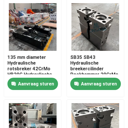
135 mm diameter
SB35 SB43
Hydraulische
Hydraulische
rotsbreker 42CrMo
breekercilinder
HB20G Hydraulische
Rockhammer 20CrMo
rotsbreker Cylinder
42CrMo
Aanvraag sturen
Aanvraag sturen
Rock DS13C Hammer
voorkopcilinder
Huis
Spare parts
DS13C
Producten
VR-show