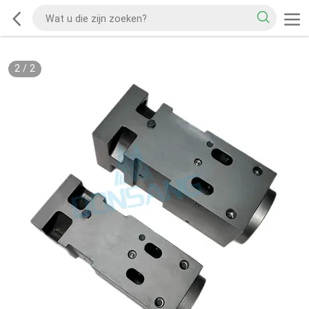
2
/
2