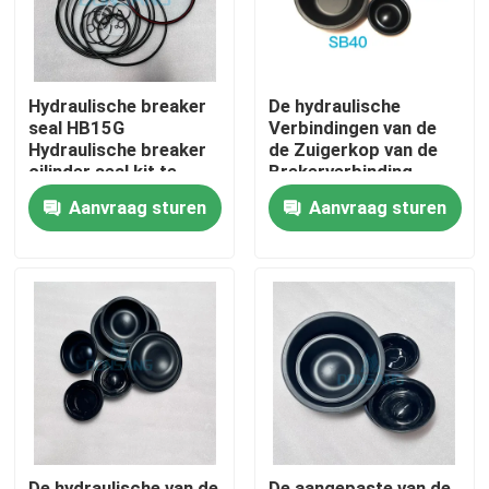
Hydraulische breaker
De hydraulische
seal HB15G
Verbindingen van de
Hydraulische breaker
de Zuigerkop van de
cilinder seal kit te
Brekerverbinding
koop
SB40 Rubber voor
Aanvraag sturen
Aanvraag sturen
Graafwerktuig
Huis
Producten
VR-show
De hydraulische van de
De aangepaste van de