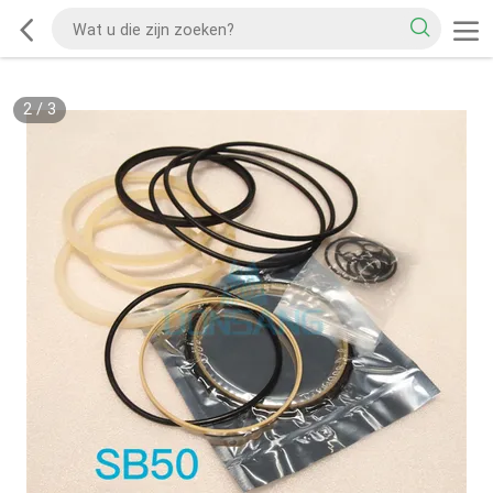
2
/
3