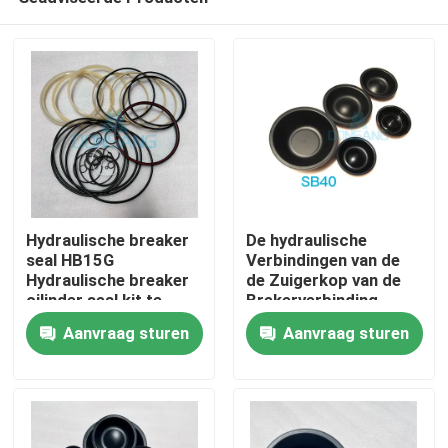
Hydraulische breaker
De hydraulische
seal HB15G
Verbindingen van de
Hydraulische breaker
de Zuigerkop van de
cilinder seal kit te
Brekerverbinding
Huis
koop
SB40 Rubber voor
Aanvraag sturen
Aanvraag sturen
Graafwerktuig
Producten
VR-show