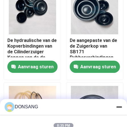
Ongeveer ons
Fabrieksreis
De hydraulische van de
De aangepaste van de
Kopverbindingen van
de Zuigerkop van
de Cilinderzuiger
SB171
Kwaliteitscontrole
Koppen van de de
Rubberverbindingen
Breker Rubberzuiger
van de de
Aanvraag sturen
Aanvraag sturen
van Black Rock
Verbindingen
Contacteer ons
Hydraulische Kop
Verzoek om een Citaat
Hydraulische Rotsbreker
DONSANG
Graafwerktuig hydraulische Breker
8:35 PM