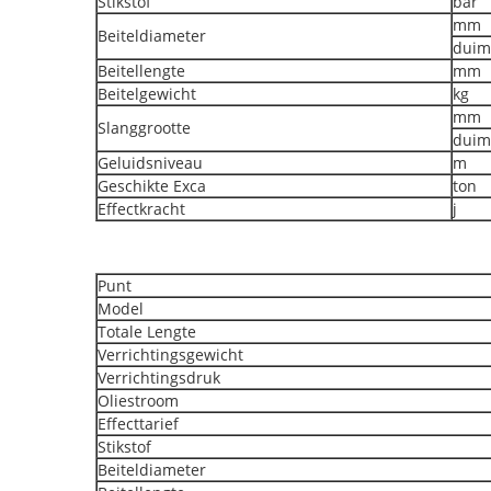
Stikstof
bar
mm
Beiteldiameter
duim
Beitellengte
mm
Beitelgewicht
kg
mm
Slanggrootte
duim
Geluidsniveau
m
Geschikte Exca
ton
Effectkracht
j
Punt
Model
Totale Lengte
Verrichtingsgewicht
Verrichtingsdruk
Oliestroom
Effecttarief
Stikstof
Beiteldiameter