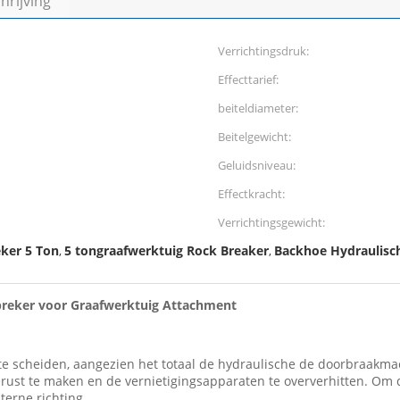
rijving
Verrichtingsdruk:
Effecttarief:
beiteldiameter:
Beitelgewicht:
Geluidsniveau:
Effectkracht:
Verrichtingsgewicht:
ker 5 Ton
5 tongraafwerktuig Rock Breaker
Backhoe Hydraulisc
,
,
breker voor Graafwerktuig Attachment
e scheiden, aangezien het totaal de hydraulische de doorbraakmach
rust te maken en de vernietigingsapparaten te oververhitten. Om 
erne richting.