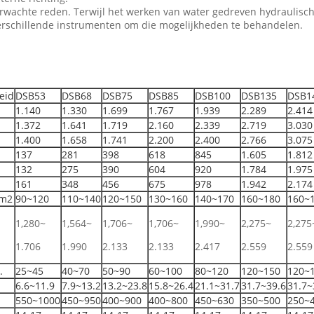
rwachte reden. Terwijl het werken van water gedreven hydraulische 
n verschillende instrumenten om die mogelijkheden te behandelen.
eid
DSB53
DSB68
DSB75
DSB85
DSB100
DSB135
DSB1
1.140
1.330
1.699
1.767
1.939
2.289
2.414
1.372
1.641
1.719
2.160
2.339
2.719
3.030
1.400
1.658
1.741
2.200
2.400
2.766
3.075
137
281
398
618
845
1.605
1.812
132
275
390
604
920
1.784
1.975
161
348
456
675
978
1.942
2.174
cm2
90~120
110~140
120~150
130~160
140~170
160~180
160~
1,280~
1,564~
1,706~
1,706~
1,990~
2,275~
2,275
1.706
1.990
2.133
2.133
2.417
2.559
2.559
.
25~45
40~70
50~90
60~100
80~120
120~150
120~
6.6~11.9
7.9~13.2
13.2~23.8
15.8~26.4
21.1~31.7
31.7~39.6
31.7~
550~1000
450~950
400~900
400~800
450~630
350~500
250~