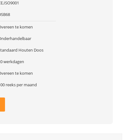
CE,ISO9001
DSB68
Overeen te komen
Onderhandelbaar
Standaard Houten Doos
20 werkdagen
Overeen te komen
100 reeks per maand