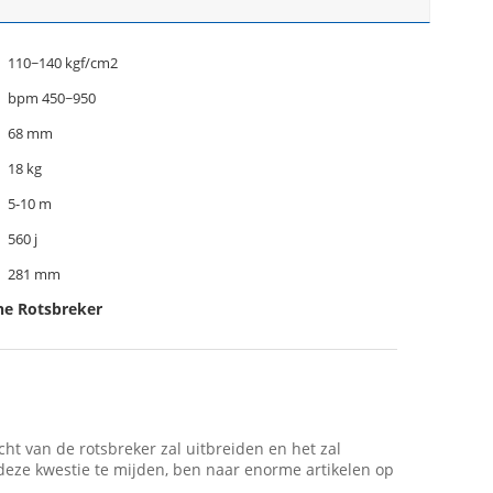
110~140 kgf/cm2
bpm 450~950
68 mm
18 kg
5-10 m
560 j
281 mm
he Rotsbreker
t van de rotsbreker zal uitbreiden en het zal
deze kwestie te mijden, ben naar enorme artikelen op