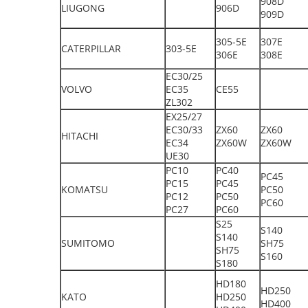
908D
LIUGONG
906D
909D
305-5E
307E
CATERPILLAR
303-5E
306E
308E
EC30/25
VOLVO
EC35
CE55
ZL302
EX25/27
EC30/33
ZX60
ZX60
HITACHI
EC34
ZX60W
ZX60W
UE30
PC10
PC40
PC45
PC15
PC45
KOMATSU
PC50
PC12
PC50
PC60
PC27
PC60
S25
S140
S140
SUMITOMO
SH75
SH75
S160
S180
HD180
HD250
KATO
HD250
HD400