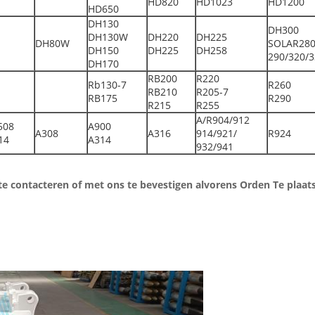
HD820
HD1023
HD1200
HD650
DH130
DH300
DH130W
DH220
DH225
DH80W
SOLAR280
DH150
DH225
DH258
290/320/
DH170
RB200
R220
Rb130-7
R260
RB210
R205-7
RB175
R290
R215
R255
A/R904/912
508
A900
A308
A316
914/921/
R924
14
A314
932/941
te contacteren of met ons te bevestigen alvorens Orden Te plaat