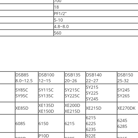
700
18
PF1/2“
5-10
4.8~8.0
560
DSB85
DSB100
DSB135
DSB140
DSB150
8.0~12.5
12~15
20~26
22~27
25-32
SY215
SY85C
SY115C
SY215C
SY245
SY225
SY95C
SY135C
SY225C
SY265
SY245
XE135D
XE200D
XE85D
XE215D
XE270DK
XE150D
XE215D
6215
6245
6085
6150
6215
6225
6285
6235
P10D
922E