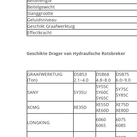
Beitellengte
Beitelgewicht
Slanggrootte
Geluidsniveau
Geschikt Graafwerktuig
Effectkracht
Geschikte Drager van Hydraulische Rotsbreker
GRAAFWERKTUIG
DSB53
DSB68
DSB75
(Ton)
2.1~4.0
4.8~8.0
6.0~9.0
SY55C
SY75C
SANY
SY35U
SY60C
SY85C
SY65C
XE55D
XE75D
XCMG
XE35D
XE60D
XE80D
6060
6075
LONGKING
6065
6085