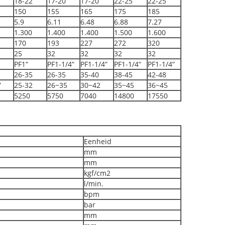
18-22
17-20
17-20
22-25
22-25
150
155
165
175
185
5.9
6.11
6.48
6.88
7.27
1.300
1.400
1.400
1.500
1.600
170
193
227
272
320
25
32
32
32
32
PF1“
PF1-1/4“
PF1-1/4“
PF1-1/4“
PF1-1/4“
26-35
26-35
35-40
38-45
42-48
7
25-32
26~35
30~42
35~45
36~45
5250
5750
7040
14800
17550
Eenheid
mm
mm
kgf/cm2
l/min.
bpm
bar
mm