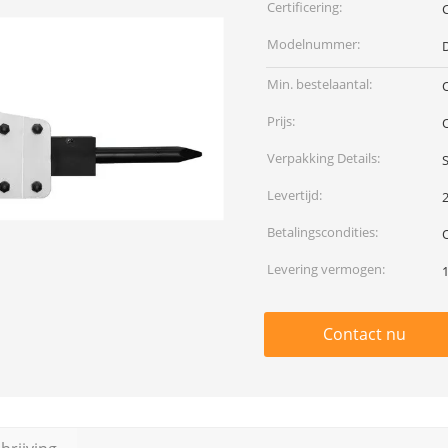
Certificering:
Modelnummer:
Min. bestelaantal:
Prijs:
Verpakking Details:
Levertijd:
Betalingscondities:
Levering vermogen:
Contact nu