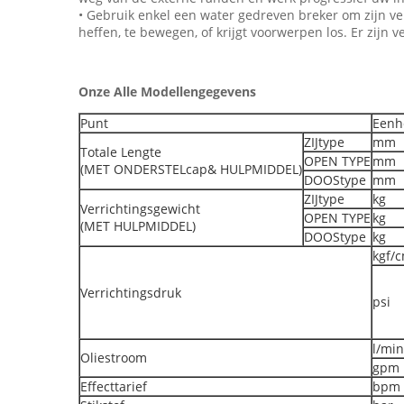
• Gebruik enkel een water gedreven breker om zijn ve
heffen, te bewegen, of krijgt voorwerpen los. Er zij
Onze Alle Modellengegevens
Punt
Eenh
ZIJtype
mm
Totale Lengte
OPEN TYPE
mm
(MET ONDERSTELcap& HULPMIDDEL)
DOOStype
mm
ZIJtype
kg
Verrichtingsgewicht
OPEN TYPE
kg
(MET HULPMIDDEL)
DOOStype
kg
kgf/
Verrichtingsdruk
psi
l/min
Oliestroom
gpm
Effecttarief
bpm