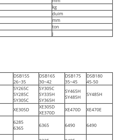
mm
kg
duim
mm
ton
j
DSB155
DSB165
DSB175
DSB180
26~35
30~42
35~45
45-50
SY265C
SY305C
SY465H
SY285C
SY335H
SY485H
SY485H
SY305C
SY365H
XE305D
XE305D
XE470D
XE470E
XE370D
6285
6365
6490
6490
6365