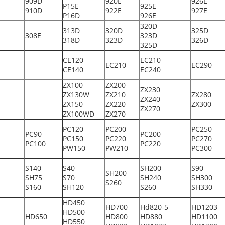
909D
920E
926E
P15E
925E
910D
922E
927E
P16D
926E
320D
313D
320D
325D
308E
323D
318D
323D
326D
325D
CE120
EC210
EC210
EC290
CE140
EC240
ZX100
ZX200
ZX230
ZX130W
ZX210
ZX280
ZX240
ZX150
ZX220
ZX300
ZX270
ZX100WD
ZX270
PC120
PC200
PC250
PC90
PC200
PC150
PC220
PC270
PC100
PC220
PW150
PW210
PC300
S140
S40
SH200
S90
SH200
SH75
S70
SH240
SH300
S260
S160
SH120
S260
SH330
HD450
HD700
Hd820-5
HD1203
HD500
HD650
HD800
HD880
HD1100
HD550