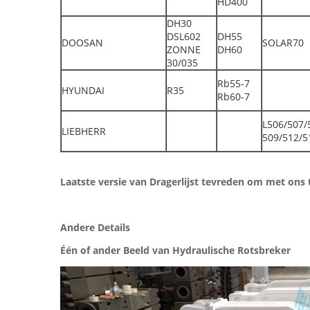
HD400
DH30
DSL602
DH55
DOOSAN
SOLAR70
ZONNE
DH60
30/035
Rb55-7
HYUNDAI
R35
Rb60-7
L506/507/
LIEBHERR
509/512/5
Laatste versie van Dragerlijst tevreden om met ons 
Andere Details
Één of ander Beeld van Hydraulische Rotsbreker