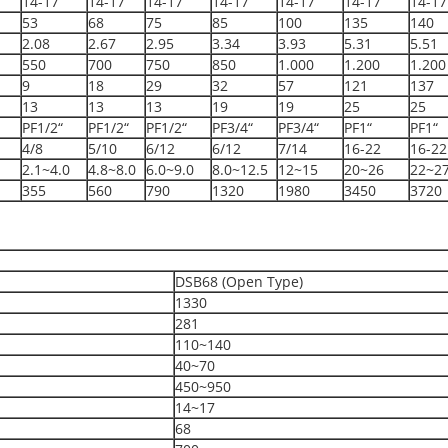
14-17
14-17
14-17
14-17
14-17
14-17
14-17
53
68
75
85
100
135
140
2.08
2.67
2.95
3.34
3.93
5.31
5.51
550
700
750
850
1.000
1.200
1.200
9
18
29
32
57
121
137
13
13
13
19
19
25
25
PF1/2“
PF1/2“
PF1/2“
PF3/4“
PF3/4“
PF1“
PF1“
4/8
5/10
6/12
6/12
7/14
16-22
16-22
2.1~4.0
4.8~8.0
6.0~9.0
8.0~12.5
12~15
20~26
22~2
355
560
790
1320
1980
3450
3720
DSB68 (Open Type)
1330
281
110~140
40~70
450~950
14~17
68