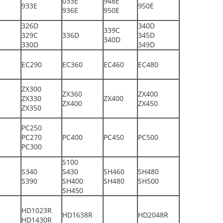
033E
948E
933E
950E
936E
950E
326D
340D
339C
329C
336D
345D
340D
330D
349D
EC290
EC360
EC460
EC480
ZX300
ZX360
ZX400
ZX330
ZX400
ZX400
ZX450
ZX350
PC250
PC270
PC400
PC450
PC500
PC300
S100
S340
S430
SH460
SH480
S390
SH400
SH480
SH500
SH450
HD1023R
HD1638R
HD2048R
HD1430R