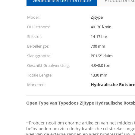
Gedetailleerde informatie
Productomsch
Model:
Zijtype
OLIEstroom:
40~70 l/min.
Stikstof:
14-17 bar
Beitellengte:
700 mm
Slanggrootte:
PF1/2“ duim
Geschikt Graafwerktuig:
4.8~8.0 ton
Totale Lengte:
1330 mm
Hydraulische Rotsbre
Markeren:
Open Type van Typedoos Zijtype Hydraulische Rots
• Probeer nooit om enorme artikelen van het midden t
beïnvloeden om zich de hydraulische rotsbreker onge
weg van de externe randen en werk progressief uw int