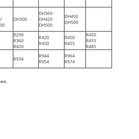
DH360
DH450
/
DH300
DH420
DH500
330
DH500
R290
R450
R420
R450
R360
R455
R450
R455
R420
R485
R944
R964
R934
R954
R974
sen.