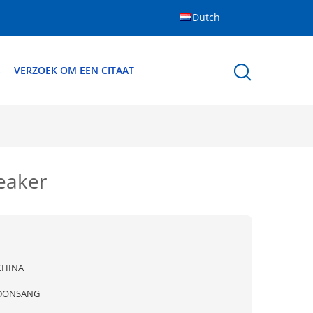
Dutch
S
VERZOEK OM EEN CITAAT
eaker
CHINA
DONSANG