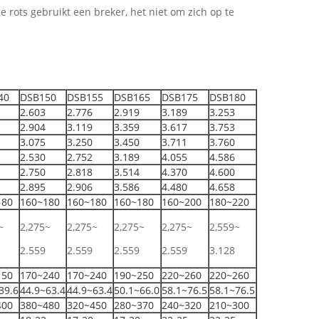
rots gebruikt een breker, het niet om zich op te
40
DSB150
DSB155
DSB165
DSB175
DSB180
2.603
2.776
2.919
3.189
3.253
2.904
3.119
3.359
3.617
3.753
3.075
3.250
3.450
3.711
3.760
2.530
2.752
3.189
4.055
4.586
2.750
2.818
3.514
4.370
4.600
2.895
2.906
3.586
4.480
4.658
180
160~180
160~180
160~180
160~200
180~220
~
2,275~
2,275~
2,275~
2,275~
2,559~
2.559
2.559
2.559
2.559
3.128
150
170~240
170~240
190~250
220~260
220~260
39.6
44.9~63.4
44.9~63.4
50.1~66.0
58.1~76.5
58.1~76.5
400
380~480
320~450
280~370
240~320
210~300